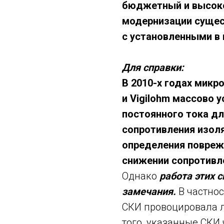
бюджетный и высок
модернизации сущес
с установленными в н
Для справки:
В 2010-х годах мик
и Vigilohm массово 
постоянного тока дл
сопротивления изол
определения повреж
снижении сопротивл
Однако
работа этих 
замечания.
В частнос
СКИ провоцировала 
того, указанные СКИ