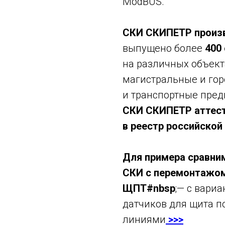
ModBUS.
СКИ СКИПЕТР произв
выпущено более
400
на различных объект
магистральные и го
и транспортные пред
СКИ СКИПЕТР аттест
в реестр российской
Для примера сравни
СКИ с перемонтажом
ЩПТ#nbsp
;— с вари
датчиков для щита п
линиями
>>>