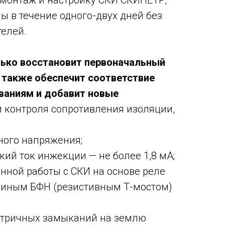
 монтаж и настройку СКИ СКИПЕТР,
ы в течение одного-двух дней без
елей.
ько восстановит первоначальный
 также обеспечит соответствие
аниям и добавит новые
и контроля сопротивления изоляции,
нного напряжения;
кий ток инжекции — не более 1,8 мА;
янной работы с СКИ на основе реле
 иным БФН (резистивным Т-мостом)
етричных замыканий на землю