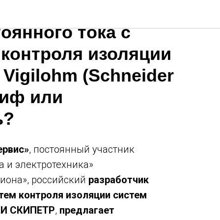
 модернизация
оянного тока с
 контроля изоляции
 Vigilohm (Schneider
 миф или
ь?
ервис»
, постоянный участник
а и электротехника»
гиона», российский
разработчик
тем контроля изоляции систем
КИ СКИПЕТР
,
предлагает