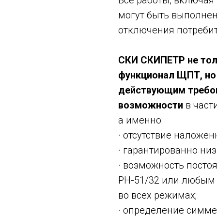
Все работы, включая
могут быть выполнен
отключения потребит
СКИ СКИПЕТР не тол
функционал ЩПТ, но
действующим требов
возможности
в част
а именно:
· отсутствие наложе
· гарантированно низ
· возможность посто
РН-51/32 или любым
во всех режимах;
· определение симм