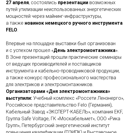
27 апреля
, состоялись
презентации
возможных
путей утилизации неиспользованных энергетических
мощностей через майнинг-инфраструктуры,
а также
новинок немецкого ручного инструмента
FELO
.
Впервые на площадке выставки был организован
и с успехом прошел «
День электромонтажника
».
В Зоне презентаций прошли практические семинары
от ведущих производителей и поставщиков
инструмента и кабельно-проводниковой продукции,
а также конкурс профессионального мастерства
для электриков и электромонтажников.
Организаторами «Дня электромонтажника»
выступили:
Учебный комплекс «Россети Ленэнерго»,
Российское представительство Felo (Германия),
Кабельный Завод «ЭКСПЕРТ-КАБЕЛЬ», компания EKF,
Группа Safe Voltage, ГК «Москабельмет», ООО «Рика
Групп», Петербургский энергетический институт
повышения квалификации (ПЭИПК) и Выставочное